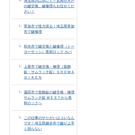
埼玉県川口市にて～玄関引き戸
の鍵交換、鍵修理もお任せくだ
さい！
草加市で怪力現る！埼玉県草加
市で鍵修理
和光市で鍵交換と鍵修理（トー
ヨーサッシ）美和ロック カバ
上尾市で鍵交換・修理（装飾
錠・サムラッチ錠）ＳＨＯＷＡ
ＧＩＫＥＮ
蓮田市で装飾錠の鍵交換・修理
サムラッチ錠 ＷＥＳＴから美
和ロックへ
この仕事のやりがいはコレなん
です！埼玉県越谷市で鍵が上手
く回らない