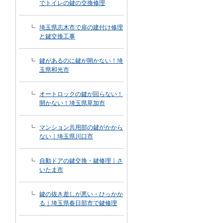
でトイレの鍵の交換修理
埼玉県志木市で扉の建付け修理
と鍵交換工事
鍵があるのに鍵が開かない！埼
玉県和光市
オートロックの鍵が回らない！
開かない！埼玉県草加市
マンション共用部の鍵がかから
ない｜埼玉県川口市
自動ドアの鍵交換・鍵修理｜さ
いたま市
鍵の抜き差しが悪い・ひっかか
る｜埼玉県春日部市で鍵修理