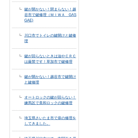
鍵が開かない！閉まらない！越
谷市で鍵修理（ＭＩＷＡ GAS
GAE)
川口市でトイレの鍵開けと鍵修
理
鍵が回らないときは油やＣＲＣ
は厳禁です！草加市で鍵修理
鍵が開かない！越谷市で鍵開け
と鍵修理
オートロックの鍵が回らない！
練馬区で美和ロックの鍵修理
埼玉県さいたま市で扉の修理を
してきました。