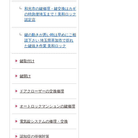
和光市の鍵修理・鍵交換はカギ
の特急便埼玉まで！美和ロック
認定店
鍵の動きが悪い時は早めにご相
談下さい 埼玉県草加市で折れ
た鍵抜き作業 美和ロック
鍵取付け
鍵開け
ドアクローザーの交換修理
オートロックマンションの鍵修理
電気錠システムの修理・交換
認知症の徘徊対策