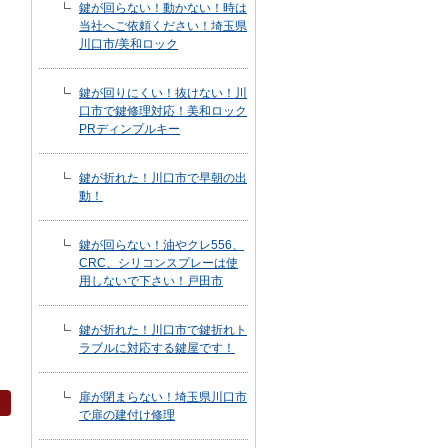
鍵が回らない！動かない！時は
当社へご依頼ください！埼玉県
川口市/美和ロック
鍵が回りにくい！抜けない！川
口市で鍵修理対応！美和ロック
PRディンプルキー
鍵が折れた！川口市で早朝の出
動！
鍵が回らない！油やクレ556、
CRC、シリコンスプレーは使
用しないで下さい！戸田市
鍵が折れた！川口市で鍵折れト
ラブルに対応する鍵屋です！
扉が閉まらない！埼玉県川口市
で扉の建付け修理