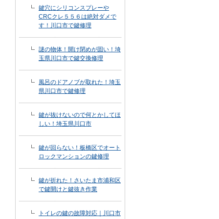
鍵穴にシリコンスプレーや
CRCクレ５５６は絶対ダメで
す！川口市で鍵修理
謎の物体！開け閉めが固い！埼
玉県川口市で鍵交換修理
風呂のドアノブが取れた！埼玉
県川口市で鍵修理
鍵が抜けないので何とかしてほ
しい！埼玉県川口市
鍵が回らない！板橋区でオート
ロックマンションの鍵修理
鍵が折れた！さいたま市浦和区
で鍵開けと鍵抜き作業
トイレの鍵の故障対応｜川口市