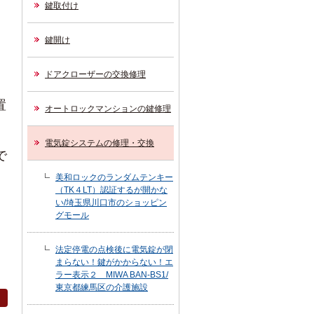
鍵取付け
鍵開け
ドアクローザーの交換修理
置
オートロックマンションの鍵修理
電気錠システムの修理・交換
で
美和ロックのランダムテンキー
（TK４LT）認証するが開かな
い/埼玉県川口市のショッピン
グモール
法定停電の点検後に電気錠が閉
まらない！鍵がかからない！エ
ラー表示２ MIWA BAN-BS1/
東京都練馬区の介護施設