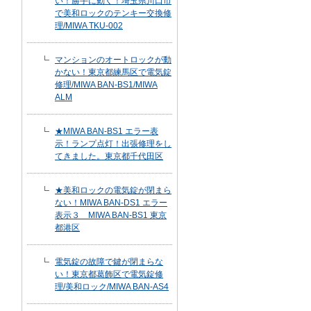
い！勝手に動く！埼玉県川口市
で美和ロックのテンキー交換修
理/MIWA TKU-002
マンションのオートロックが動
かない！東京都練馬区で電気錠
修理/MIWA BAN-BS1/MIWA
ALM
★MIWA BAN-BS1 エラー表
示！ランプ点灯！出張修理をし
てきました。東京都千代田区
★美和ロックの電気錠が閉まら
ない！MIWA BAN-DS1 エラー
表示３ MIWA BAN-BS1 東京
都港区
電気錠の故障で鍵が閉まらな
い！東京都葛飾区で電気錠修
理/美和ロック/MIWA BAN-AS4