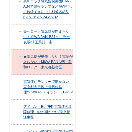
美和ロック電気錠制御盤BAN-
AS4で警報ランプなどが点灯し
て施錠できない！杉並区/AS-
8,AS-16,AS-24,AS-32
美和ロック電気錠が閉まらな
い！MIWA BAN-BS1のエラー
表示/埼玉県川口市
★電気錠が動作しない！電源が
入らない！MIWA BAN-WS1 美
和ロック 東京都新宿区
電気錠がテンキーで開かない！
東京都大田区で電気錠修
理/MIWA AS アイホン EL-PFP
アイホン EL-PFP 電気錠の故
障修理・鍵が開かない/東京都
江東区
マンション管理室の電気錠が閉