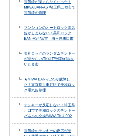
電気錠が閉まらなくなった！
MIWA BAN-AS /埼玉県三郷市で
電気錠の修理
マンションのオートロック電気
錠がしまらない！美和ロック
BAN-AS4/落雷 埼玉県川口市
美和ロックのランダムテンキー
が開かない/TK4LT/故障修理/さ
いたま市
★MIWA BAN-715Sが故障し
た！東京都世田谷区で美和ロッ
ク電気錠修理
テンキーが反応しない！埼玉県
川口市で美和ロックのテンキー
パネルの交換/MIWA TKU-002
電気錠のテンキーの反応が悪