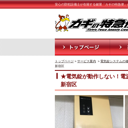
安心の防犯設備士が在籍する鍵屋「カギの特急便」の
トップページ
>
サービス案内
>
電気錠システムの
新宿区
★電気錠が動作しない！電源が
新宿区