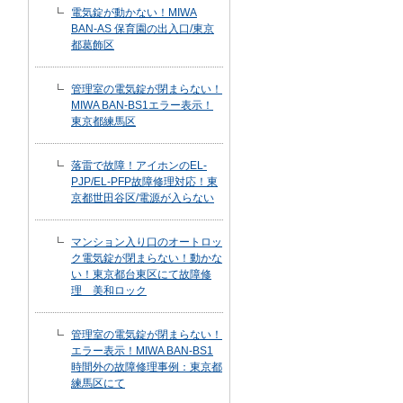
電気錠が動かない！MIWA
BAN-AS 保育園の出入口/東京
都葛飾区
管理室の電気錠が閉まらない！
MIWA BAN-BS1エラー表示！
東京都練馬区
落雷で故障！アイホンのEL-
PJP/EL-PFP故障修理対応！東
京都世田谷区/電源が入らない
マンション入り口のオートロッ
ク電気錠が閉まらない！動かな
い！東京都台東区にて故障修
理 美和ロック
管理室の電気錠が閉まらない！
エラー表示！MIWA BAN-BS1
時間外の故障修理事例：東京都
練馬区にて