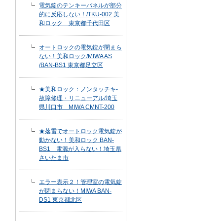
電気錠のテンキーパネルが部分
的に反応しない！/TKU-002 美
和ロック 東京都千代田区
オートロックの電気錠が閉まら
ない！美和ロック/MIWA AS
/BAN-BS1 東京都足立区
★美和ロック：ノンタッチキ-
故障修理・リニューアル/埼玉
県川口市 MIWA CMNT-200
★落雷でオートロック電気錠が
動かない！美和ロック BAN-
BS1 電源が入らない！埼玉県
さいたま市
エラー表示２！管理室の電気錠
が閉まらない！MIWA BAN-
DS1 東京都北区