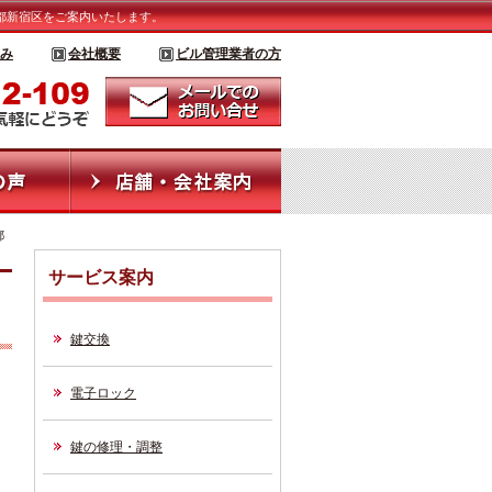
京都新宿区をご案内いたします。
み
会社概要
ビル管理業者の方
都
サービス案内
鍵交換
電子ロック
鍵の修理・調整