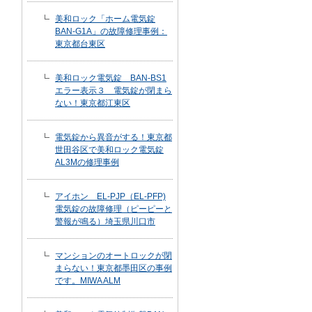
美和ロック「ホーム電気錠
BAN-G1A」の故障修理事例：
東京都台東区
美和ロック電気錠 BAN-BS1
エラー表示３ 電気錠が閉まら
ない！東京都江東区
電気錠から異音がする！東京都
世田谷区で美和ロック電気錠
AL3Mの修理事例
アイホン EL-PJP（EL-PFP)
電気錠の故障修理（ピーピーと
警報が鳴る）埼玉県川口市
マンションのオートロックが閉
まらない！東京都墨田区の事例
です。MIWA ALM