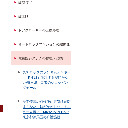
鍵取付け
鍵開け
ドアクローザーの交換修理
オートロックマンションの鍵修理
電気錠システムの修理・交換
美和ロックのランダムテンキー
（TK４LT）認証するが開かな
い/埼玉県川口市のショッピン
グモール
法定停電の点検後に電気錠が閉
まらない！鍵がかからない！エ
ラー表示２ MIWA BAN-BS1/
東京都練馬区の介護施設