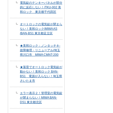
電気錠のテンキーパネルが部分
的に反応しない！/TKU-002 美
和ロック 東京都千代田区
オートロックの電気錠が閉まら
ない！美和ロック/MIWA AS
/BAN-BS1 東京都足立区
★美和ロック：ノンタッチキ-
故障修理・リニューアル/埼玉
県川口市 MIWA CMNT-200
★落雷でオートロック電気錠が
動かない！美和ロック BAN-
BS1 電源が入らない！埼玉県
さいたま市
エラー表示２！管理室の電気錠
が閉まらない！MIWA BAN-
DS1 東京都北区