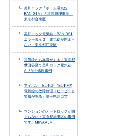
美和ロック「ホーム電気錠
BAN-G1A」の故障修理事例：
東京都台東区
美和ロック電気錠 BAN-BS1
エラー表示３ 電気錠が閉まら
ない！東京都江東区
電気錠から異音がする！東京都
世田谷区で美和ロック電気錠
AL3Mの修理事例
アイホン EL-PJP（EL-PFP)
電気錠の故障修理（ピーピーと
警報が鳴る）埼玉県川口市
マンションのオートロックが閉
まらない！東京都墨田区の事例
です。MIWA ALM