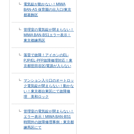
電気錠が動かない！MIWA
BAN-AS 保育園の出入口/東京
都葛飾区
管理室の電気錠が閉まらない！
MIWA BAN-BS1エラー表示！
東京都練馬区
落雷で故障！アイホンのEL-
PJP/EL-PFP故障修理対応！東
京都世田谷区/電源が入らない
マンション入り口のオートロッ
ク電気錠が閉まらない！動かな
い！東京都台東区にて故障修
理 美和ロック
管理室の電気錠が閉まらない！
エラー表示！MIWA BAN-BS1
時間外の故障修理事例：東京都
練馬区にて