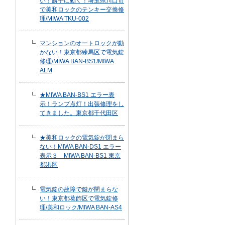
い！勝手に動く！埼玉県川口市
で美和ロックのテンキー交換修
理/MIWA TKU-002
マンションのオートロックが動
かない！東京都練馬区で電気錠
修理/MIWA BAN-BS1/MIWA
ALM
★MIWA BAN-BS1 エラー表
示！ランプ点灯！出張修理をし
てきました。東京都千代田区
★美和ロックの電気錠が閉まら
ない！MIWA BAN-DS1 エラー
表示３ MIWA BAN-BS1 東京
都港区
電気錠の故障で鍵が閉まらな
い！東京都葛飾区で電気錠修
理/美和ロック/MIWA BAN-AS4