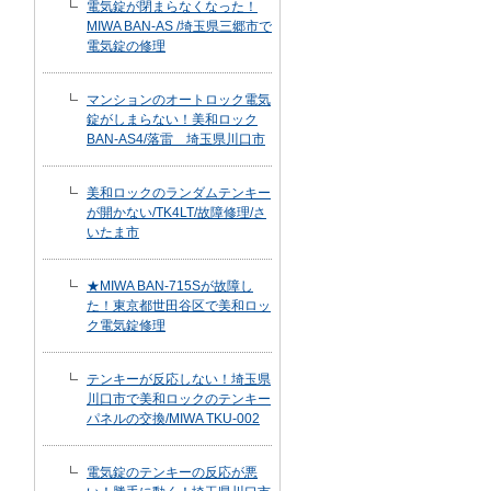
電気錠が閉まらなくなった！
MIWA BAN-AS /埼玉県三郷市で
電気錠の修理
マンションのオートロック電気
錠がしまらない！美和ロック
BAN-AS4/落雷 埼玉県川口市
美和ロックのランダムテンキー
が開かない/TK4LT/故障修理/さ
いたま市
★MIWA BAN-715Sが故障し
た！東京都世田谷区で美和ロッ
ク電気錠修理
テンキーが反応しない！埼玉県
川口市で美和ロックのテンキー
パネルの交換/MIWA TKU-002
電気錠のテンキーの反応が悪