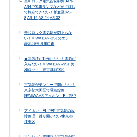
美和ロック電気錠制御盤BAN-
AS4で警報ランプなどが点灯し
て施錠できない！杉並区/AS-
8,AS-16,AS-24,AS-32
美和ロック電気錠が閉まらな
い！MIWA BAN-BS1のエラー
表示/埼玉県川口市
★電気錠が動作しない！電源が
入らない！MIWA BAN-WS1 美
和ロック 東京都新宿区
電気錠がテンキーで開かない！
東京都大田区で電気錠修
理/MIWA AS アイホン EL-PFP
アイホン EL-PFP 電気錠の故
障修理・鍵が開かない/東京都
江東区
マンション管理室の電気錠が閉