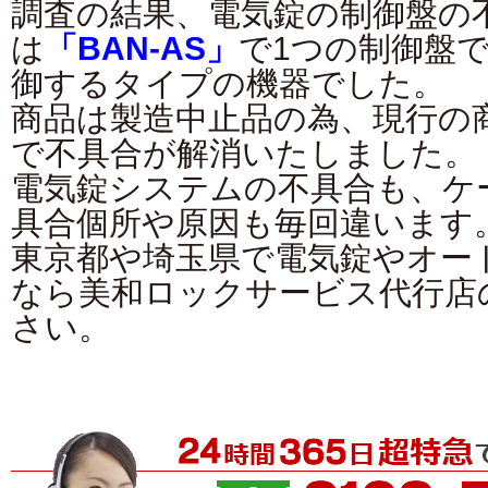
調査の結果、電気錠の制御盤の
は
「BAN-AS」
で1つの制御盤
御するタイプの機器でした。
商品は製造中止品の為、現行の
で不具合が解消いたしました。
電気錠システムの不具合も、ケ
具合個所や原因も毎回違います
東京都や埼玉県で電気錠やオー
なら美和ロックサービス代行店
さい。