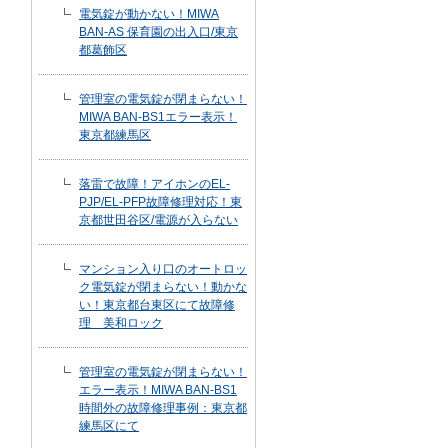
電気錠が動かない！MIWA
BAN-AS 保育園の出入口/東京
都葛飾区
管理室の電気錠が閉まらない！
MIWA BAN-BS1エラー表示！
東京都練馬区
落雷で故障！アイホンのEL-
PJP/EL-PFP故障修理対応！東
京都世田谷区/電源が入らない
マンション入り口のオートロッ
ク電気錠が閉まらない！動かな
い！東京都台東区にて故障修
理 美和ロック
管理室の電気錠が閉まらない！
エラー表示！MIWA BAN-BS1
時間外の故障修理事例：東京都
練馬区にて