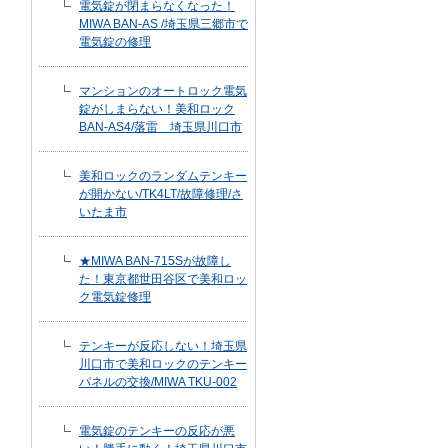
電気錠が閉まらなくなった！
MIWA BAN-AS /埼玉県三郷市で
電気錠の修理
マンションのオートロック電気
錠がしまらない！美和ロック
BAN-AS4/落雷 埼玉県川口市
美和ロックのランダムテンキー
が開かない/TK4LT/故障修理/さ
いたま市
★MIWA BAN-715Sが故障し
た！東京都世田谷区で美和ロッ
ク電気錠修理
テンキーが反応しない！埼玉県
川口市で美和ロックのテンキー
パネルの交換/MIWA TKU-002
電気錠のテンキーの反応が悪