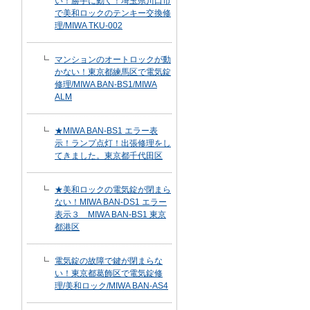
い！勝手に動く！埼玉県川口市
で美和ロックのテンキー交換修
理/MIWA TKU-002
マンションのオートロックが動
かない！東京都練馬区で電気錠
修理/MIWA BAN-BS1/MIWA
ALM
★MIWA BAN-BS1 エラー表
示！ランプ点灯！出張修理をし
てきました。東京都千代田区
★美和ロックの電気錠が閉まら
ない！MIWA BAN-DS1 エラー
表示３ MIWA BAN-BS1 東京
都港区
電気錠の故障で鍵が閉まらな
い！東京都葛飾区で電気錠修
理/美和ロック/MIWA BAN-AS4