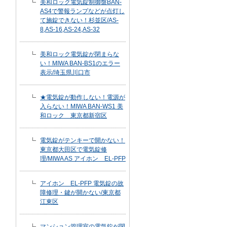
美和ロック電気錠制御盤BAN-
AS4で警報ランプなどが点灯し
て施錠できない！杉並区/AS-
8,AS-16,AS-24,AS-32
美和ロック電気錠が閉まらな
い！MIWA BAN-BS1のエラー
表示/埼玉県川口市
★電気錠が動作しない！電源が
入らない！MIWA BAN-WS1 美
和ロック 東京都新宿区
電気錠がテンキーで開かない！
東京都大田区で電気錠修
理/MIWA AS アイホン EL-PFP
アイホン EL-PFP 電気錠の故
障修理・鍵が開かない/東京都
江東区
マンション管理室の電気錠が閉