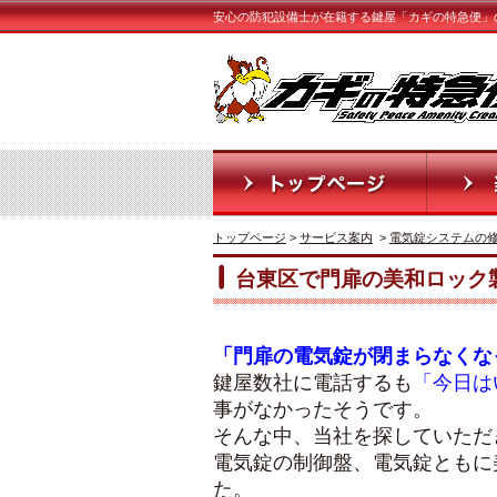
安心の防犯設備士が在籍する鍵屋「カギの特急便」
トップページ
>
サービス案内
>
電気錠システムの
台東区で門扉の美和ロック
「門扉の電気錠が閉まらなくな
鍵屋数社に電話するも
「今日は
事がなかったそうです。
そんな中、当社を探していただ
電気錠の制御盤、電気錠ともに
た。