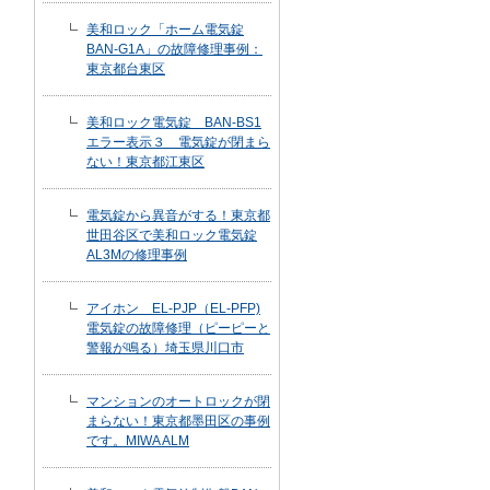
美和ロック「ホーム電気錠
BAN-G1A」の故障修理事例：
東京都台東区
美和ロック電気錠 BAN-BS1
エラー表示３ 電気錠が閉まら
ない！東京都江東区
電気錠から異音がする！東京都
世田谷区で美和ロック電気錠
AL3Mの修理事例
アイホン EL-PJP（EL-PFP)
電気錠の故障修理（ピーピーと
警報が鳴る）埼玉県川口市
マンションのオートロックが閉
まらない！東京都墨田区の事例
です。MIWA ALM