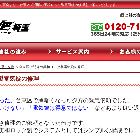
の事例より、台東区で門扉の美和ロック製電気錠の修理をご案内いたします。
当社の強
修理・交換
> 台東区で門扉の美和ロック製電気錠の修理
製電気錠の修理
った」
台東区で薄暗くなった夕方の緊急依頼でした。
いけない」「電気錠は得意ではない」
などあまり良い返
き修理のご依頼となったわけです。
美和ロック製でシステムとしてはシンプルな構成でし