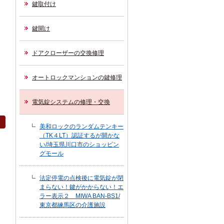
鍵取付け
鍵開け
ドアクローザーの交換修理
オートロックマンションの鍵修理
電気錠システムの修理・交換
美和ロックのランダムテンキー
（TK４LT）認証するが開かな
い/埼玉県川口市のショッピン
グモール
法定停電の点検後に電気錠が閉
まらない！鍵がかからない！エ
ラー表示２ MIWA BAN-BS1/
東京都練馬区の介護施設