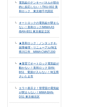
電気錠のテンキーパネルが部分
的に反応しない！/TKU-002 美
和ロック 東京都千代田区
オートロックの電気錠が閉まら
ない！美和ロック/MIWA AS
/BAN-BS1 東京都足立区
★美和ロック：ノンタッチキ-
故障修理・リニューアル/埼玉
県川口市 MIWA CMNT-200
★落雷でオートロック電気錠が
動かない！美和ロック BAN-
BS1 電源が入らない！埼玉県
さいたま市
エラー表示２！管理室の電気錠
が閉まらない！MIWA BAN-
DS1 東京都北区