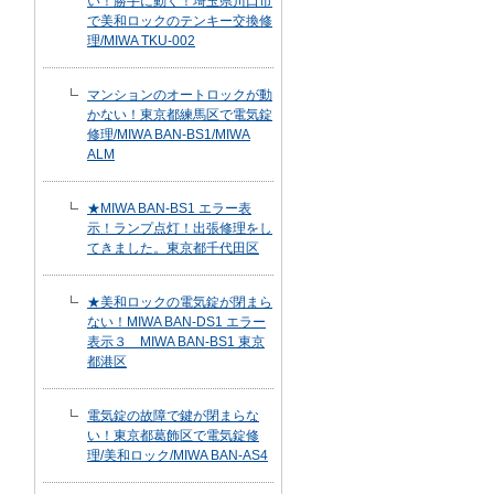
い！勝手に動く！埼玉県川口市
で美和ロックのテンキー交換修
理/MIWA TKU-002
マンションのオートロックが動
かない！東京都練馬区で電気錠
修理/MIWA BAN-BS1/MIWA
ALM
★MIWA BAN-BS1 エラー表
示！ランプ点灯！出張修理をし
てきました。東京都千代田区
★美和ロックの電気錠が閉まら
ない！MIWA BAN-DS1 エラー
表示３ MIWA BAN-BS1 東京
都港区
電気錠の故障で鍵が閉まらな
い！東京都葛飾区で電気錠修
理/美和ロック/MIWA BAN-AS4