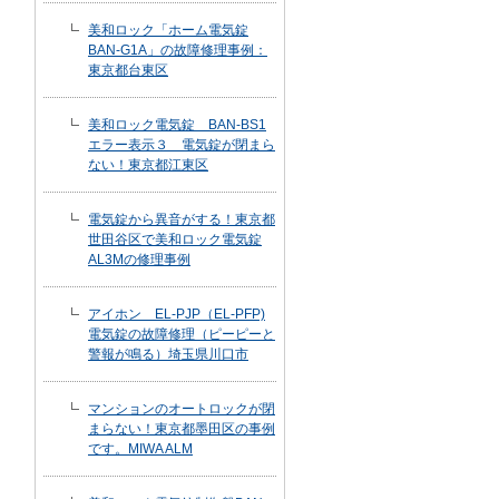
美和ロック「ホーム電気錠
BAN-G1A」の故障修理事例：
東京都台東区
美和ロック電気錠 BAN-BS1
エラー表示３ 電気錠が閉まら
ない！東京都江東区
電気錠から異音がする！東京都
世田谷区で美和ロック電気錠
AL3Mの修理事例
アイホン EL-PJP（EL-PFP)
電気錠の故障修理（ピーピーと
警報が鳴る）埼玉県川口市
マンションのオートロックが閉
まらない！東京都墨田区の事例
です。MIWA ALM