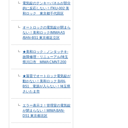
電気錠のテンキーパネルが部分
的に反応しない！/TKU-002 美
和ロック 東京都千代田区
オートロックの電気錠が閉まら
ない！美和ロック/MIWA AS
/BAN-BS1 東京都足立区
★美和ロック：ノンタッチキ-
故障修理・リニューアル/埼玉
県川口市 MIWA CMNT-200
★落雷でオートロック電気錠が
動かない！美和ロック BAN-
BS1 電源が入らない！埼玉県
さいたま市
エラー表示２！管理室の電気錠
が閉まらない！MIWA BAN-
DS1 東京都北区