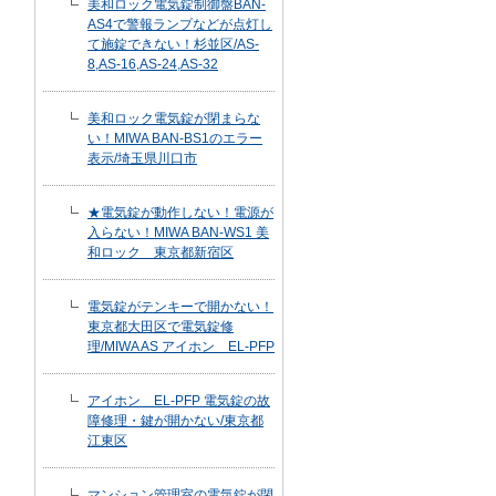
美和ロック電気錠制御盤BAN-
AS4で警報ランプなどが点灯し
て施錠できない！杉並区/AS-
8,AS-16,AS-24,AS-32
美和ロック電気錠が閉まらな
い！MIWA BAN-BS1のエラー
表示/埼玉県川口市
★電気錠が動作しない！電源が
入らない！MIWA BAN-WS1 美
和ロック 東京都新宿区
電気錠がテンキーで開かない！
東京都大田区で電気錠修
理/MIWA AS アイホン EL-PFP
アイホン EL-PFP 電気錠の故
障修理・鍵が開かない/東京都
江東区
マンション管理室の電気錠が閉