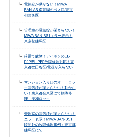
電気錠が動かない！MIWA
BAN-AS 保育園の出入口/東京
都葛飾区
管理室の電気錠が閉まらない！
MIWA BAN-BS1エラー表示！
東京都練馬区
落雷で故障！アイホンのEL-
PJP/EL-PFP故障修理対応！東
京都世田谷区/電源が入らない
マンション入り口のオートロッ
ク電気錠が閉まらない！動かな
い！東京都台東区にて故障修
理 美和ロック
管理室の電気錠が閉まらない！
エラー表示！MIWA BAN-BS1
時間外の故障修理事例：東京都
練馬区にて