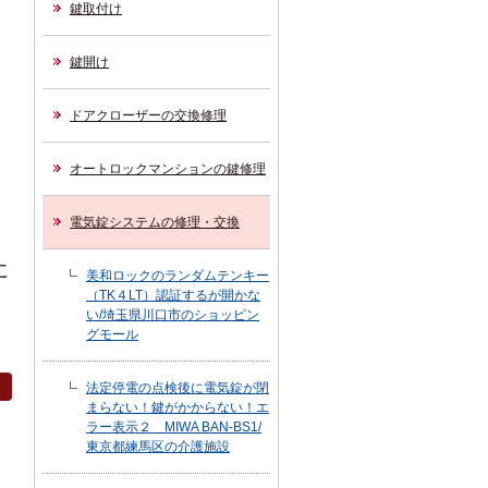
鍵取付け
鍵開け
ドアクローザーの交換修理
オートロックマンションの鍵修理
電気錠システムの修理・交換
に
美和ロックのランダムテンキー
（TK４LT）認証するが開かな
い/埼玉県川口市のショッピン
グモール
法定停電の点検後に電気錠が閉
まらない！鍵がかからない！エ
ラー表示２ MIWA BAN-BS1/
東京都練馬区の介護施設