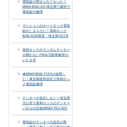
電気錠が閉まらなくなった！
MIWA BAN-AS /埼玉県三郷市で
電気錠の修理
マンションのオートロック電気
錠がしまらない！美和ロック
BAN-AS4/落雷 埼玉県川口市
美和ロックのランダムテンキー
が開かない/TK4LT/故障修理/さ
いたま市
★MIWA BAN-715Sが故障し
た！東京都世田谷区で美和ロッ
ク電気錠修理
テンキーが反応しない！埼玉県
川口市で美和ロックのテンキー
パネルの交換/MIWA TKU-002
電気錠のテンキーの反応が悪