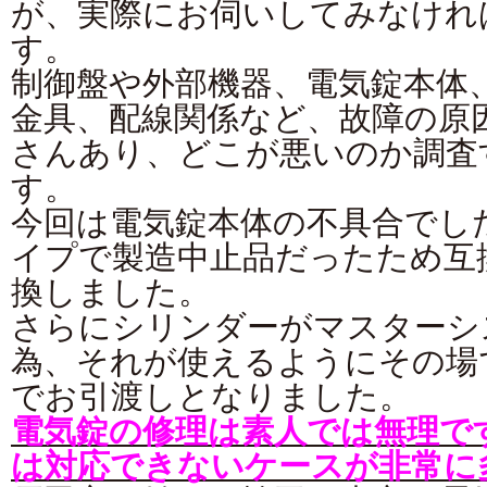
が、実際にお伺いしてみなけれ
す。
制御盤や外部機器、電気錠本体
金具、配線関係など、故障の原
さんあり、どこが悪いのか調査
す。
今回は電気錠本体の不具合でし
イプで製造中止品だったため互
換しました。
さらにシリンダーがマスターシ
為、それが使えるようにその場
でお引渡しとなりました。
電気錠の修理は素人では無理で
は対応できないケースが非常に